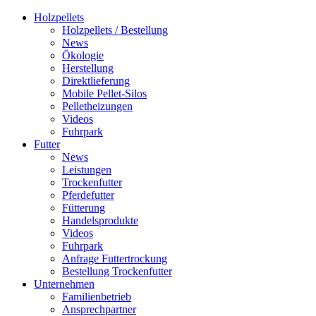
Holzpellets
Holzpellets / Bestellung
News
Ökologie
Herstellung
Direktlieferung
Mobile Pellet-Silos
Pelletheizungen
Videos
Fuhrpark
Futter
News
Leistungen
Trockenfutter
Pferdefutter
Fütterung
Handelsprodukte
Videos
Fuhrpark
Anfrage Futtertrockung
Bestellung Trockenfutter
Unternehmen
Familienbetrieb
Ansprechpartner