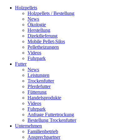
Holzpellets
Holzpellets / Bestellung
News
Ökologie
Herstellung
Direktlieferung
Mobile Pellet-Silos
Pelletheizungen
Videos
Fuhrpark
Futter
News
Leistungen
Trockenfutter
Pferdefutter
Fütterung
Handelsprodukte
Videos
Fuhrpark
Anfrage Futtertrockung
Bestellung Trockenfutter
Unternehmen
Familienbetrieb
Ansprechpartner