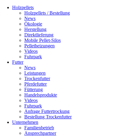
Holzpellets
Holzpellets / Bestellung
News
Ökologie
Herstellung
Direktlieferung
Mobile Pellet-Silos
Pelletheizungen
Videos
Fuhrpark
Futter
News
Leistungen
Trockenfutter
Pferdefutter
Fütterung
Handelsprodukte
Videos
Fuhrpark
Anfrage Futtertrockung
Bestellung Trockenfutter
Unternehmen
Familienbetrieb
Ansprechpartner